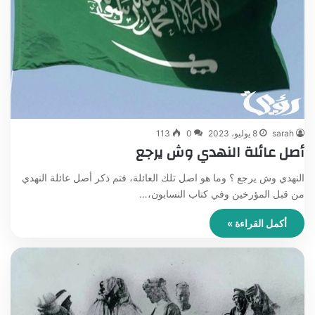
sarah
8 يوليو، 2023
0
113
أصل عائلة النهدي وش يرجع
النهدي وش يرجع ؟ وما هو اصل تلك العائلة، فتم ذكر أصل عائلة النهدي
من قبل المؤرخين وفي كتاب النسابون،…
أكمل القراءة »