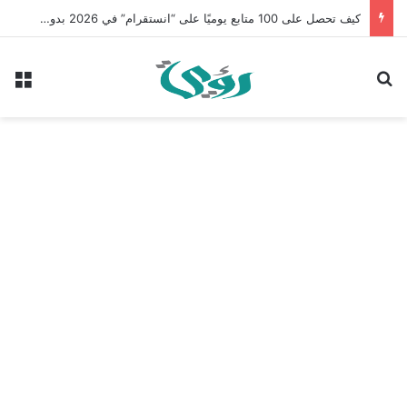
كيف تحصل على 100 متابع يوميًا على “انستقرام” في 2026 بدون إعلانات
بحث عن
الق