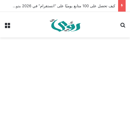
كيف تحصل على 100 متابع يوميًا على “انستقرام” في 2026 بدون إعلانات
بحث عن
الق