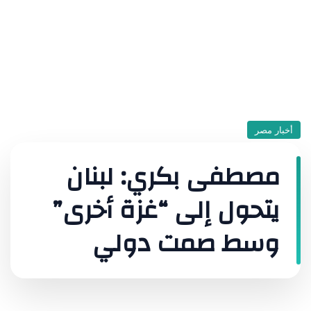
أخبار مصر
مصطفى بكري: لبنان
يتحول إلى “غزة أخرى”
وسط صمت دولي