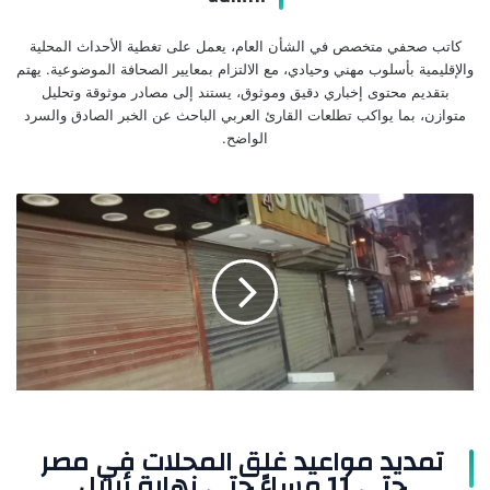
كاتب صحفي متخصص في الشأن العام، يعمل على تغطية الأحداث المحلية
والإقليمية بأسلوب مهني وحيادي، مع الالتزام بمعايير الصحافة الموضوعية. يهتم
بتقديم محتوى إخباري دقيق وموثوق، يستند إلى مصادر موثوقة وتحليل
متوازن، بما يواكب تطلعات القارئ العربي الباحث عن الخبر الصادق والسرد
الواضح.
تمديد
مواعيد
غلق
المحلات
في
مصر
حتى
11
مساءً
حتى
نهاية
تمديد مواعيد غلق المحلات في مصر
أبريل
حتى 11 مساءً حتى نهاية أبريل