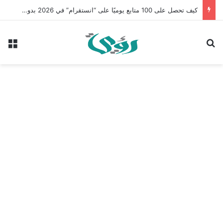
كيف تحصل على 100 متابع يوميًا على “انستقرام” في 2026 بدون إعلانات
بحث عن
الق