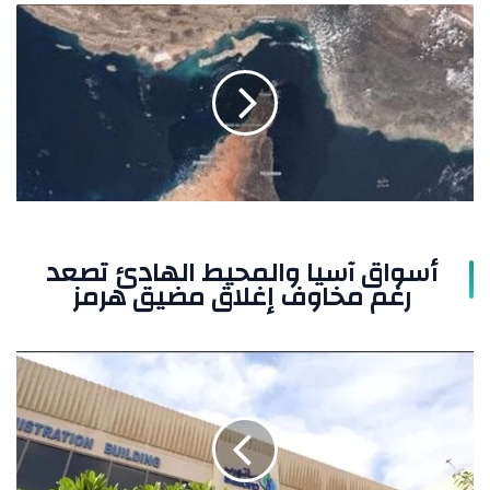
أسواق
آسيا
والمحيط
الهادئ
تصعد
رغم
مخاوف
إغلاق
مضيق
هرمز
أسواق آسيا والمحيط الهادئ تصعد
رغم مخاوف إغلاق مضيق هرمز
مصفاة
"ساتورب"
السعودية
تتوقف
عن
العمل