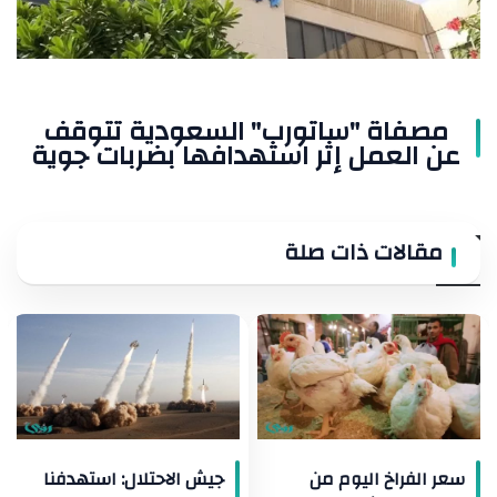
إثر
استهدافها
بضربات
جوية
مصفاة "ساتورب" السعودية تتوقف
عن العمل إثر استهدافها بضربات جوية
مقالات ذات صلة
سعر الفراخ اليوم من
جيش الاحتلال: استهدفنا