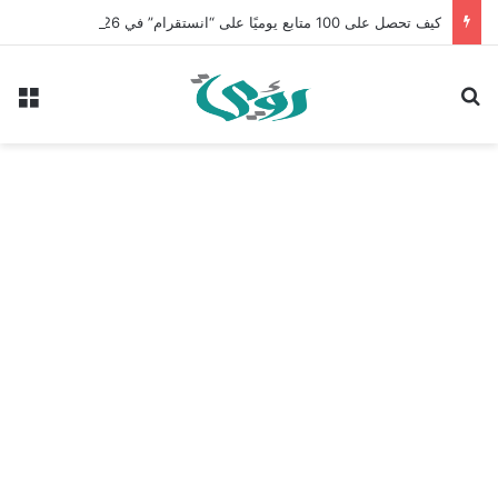
كيف تحصل على 100 متابع يوميًا على “انستقرام” في 2026 بدون إعلانات
بحث عن
الق