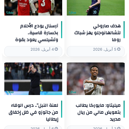
هدف صاروخي
آرسنال يودع الأحلام
لتشالهانوجلو يهز شباك
بخسارة قاسية..
روما
وتشيلسي يعود بقوة
5 أبريل، 2026
4 أبريل، 2026
ميليتاو: مايوركا يطالب
لعنة النبل”.. درس الوفاء
بتعويض مالي من ريال
من جاتوزو في ظل إخفاق
مدريد
إيطاليا
2 أبريل، 2026
6 أبريل، 2026