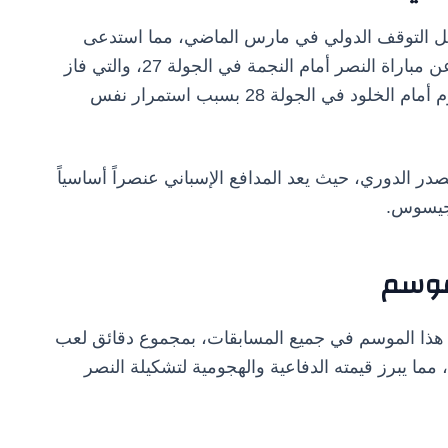
قبل التوقف الدولي في مارس الماضي، مما استدعى
وضعه في برنامج تأهيلي مكثف، وقد غاب بالفعل عن مباراة النصر أمام النجمة في الجولة 27، والتي فاز
فيها فريقه بنتيجة 5-2، كما سيغيب عن مواجهة اليوم أمام الخلود في الجولة 28 بسبب استمرار نفس
در الدوري، حيث يعد المدافع الإسباني عنصراً أساسياً
جيسوس.
لموسم
شلونة 34 مباراة مع النصر هذا الموسم في جميع المسابقات، بمجموع دقائق لعب
قة، تمكن خلالها من تسجيل 3 أهداف، مما يبرز قيمته الدفاعية والهجومية لتشكيلة النصر