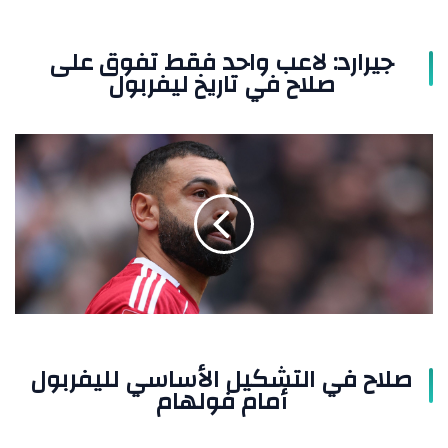
ليفربول
جيرارد: لاعب واحد فقط تفوق على
صلاح في تاريخ ليفربول
صلاح
في
التشكيل
الأساسي
لليفربول
أمام
فولهام
صلاح في التشكيل الأساسي لليفربول
أمام فولهام