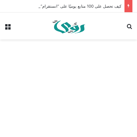
كيف تحصل على 100 متابع يوميًا على “انستقرام” في 2026 بدون إعلانات
بحث عن
الق