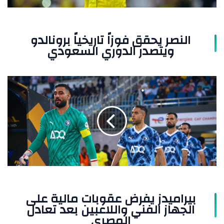
النصر يحقق فوزاً تاريخياً برونالدو
ويتصدر الدوري السعودي
بيراميدز
يفرض
عقوبات
مالية
على
الجهاز
الفني
واللاعبين
بعد
تعادل
المصري
بيراميدز يفرض عقوبات مالية على
الجهاز الفني واللاعبين بعد تعادل
المصري