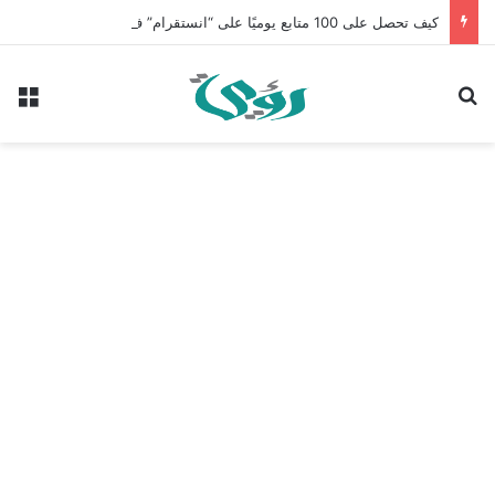
كيف تحصل على 100 متابع يوميًا على “انستقرام” في 2026 بدون إعلانات
بحث عن
الق