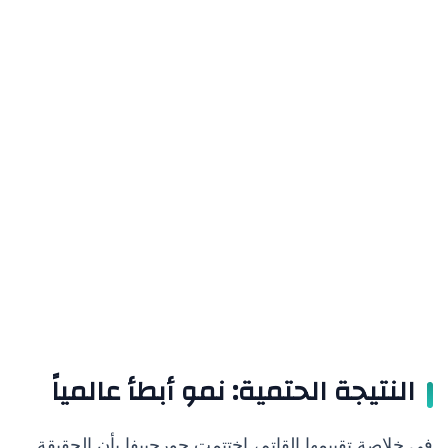
النتيجة الحتمية: نمو أبطأ عالمياً
في خلاصة تقييمها القاتم، اختتمت جورجييفا بأن الحقيقة