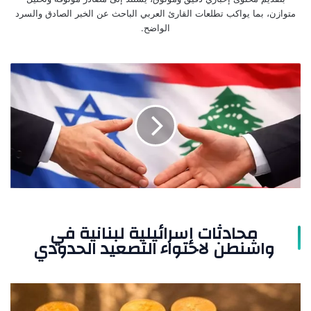
متوازن، بما يواكب تطلعات القارئ العربي الباحث عن الخبر الصادق والسرد
الواضح.
محادثات
إسرائيلية
لبنانية
في
واشنطن
لاحتواء
التصعيد
الحدودي
محادثات إسرائيلية لبنانية في
واشنطن لاحتواء التصعيد الحدودي
سعر
جرام