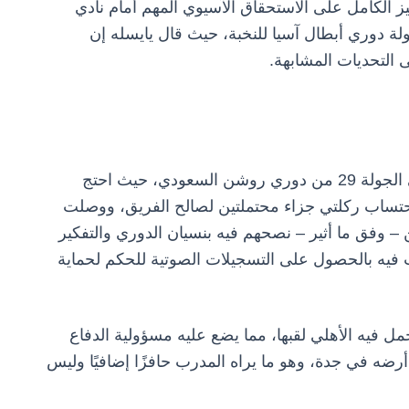
كيز الكامل على الاستحقاق الآسيوي المهم أمام نادي
ي، ضمن منافسات دور الـ16 من بطولة دوري أبطال آسيا للنخبة، حيث قال يايسله إن
التحديات المشابهة.
اندلعت الأزمة بعد تعادل الأهلي مع الفيحاء 1-1 في الجولة 29 من دوري روشن السعودي، حيث احتج
احتساب ركلتي جزاء محتملتين لصالح الفريق، ووصلت
 – وفق ما أثير – نصحهم فيه بنسيان الدوري والتفكير
 فيه بالحصول على التسجيلات الصوتية للحكم لحماية
مل فيه الأهلي لقبها، مما يضع عليه مسؤولية الدفاع
ضه في جدة، وهو ما يراه المدرب حافزًا إضافيًا وليس