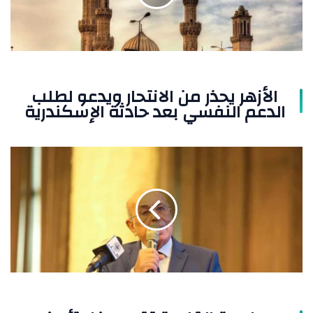
لطلب
الدعم
النفسي
بعد
حادثة
الإسكندرية
الأزهر يحذر من الانتحار ويدعو لطلب
الدعم النفسي بعد حادثة الإسكندرية
جامعة
القاهرة
تقيم
حفل
تأبين
للدكتور
مفيد
شهاب
الأسبوع
المقبل