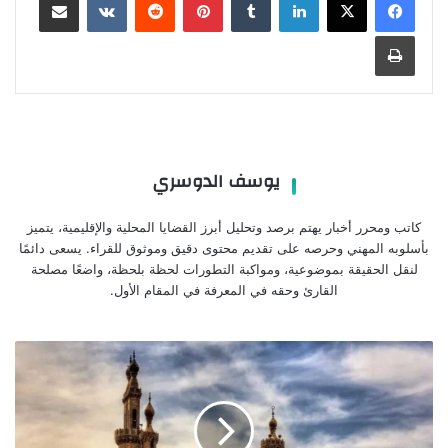
طباعة
يوسف الدوسري
كاتب ومحرر أخبار يهتم برصد وتحليل أبرز القضايا المحلية والإقليمية، يتميز
بأسلوبه المهني وحرصه على تقديم محتوى دقيق وموثوق للقراء. يسعى دائمًا
لنقل الحقيقة بموضوعية، ومواكبة التطورات لحظة بلحظة، واضعًا مصلحة
القارئ وحقه في المعرفة في المقام الأول.
الأزهر
يحذر
من
الانتحار
ويدعو