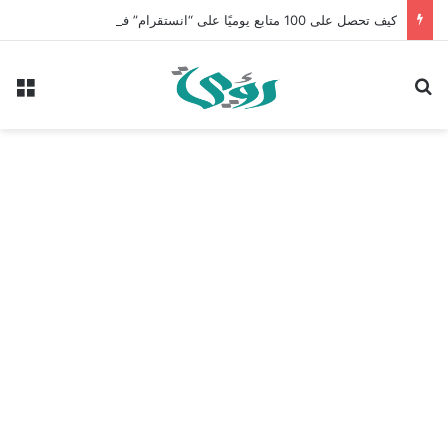
كيف تحصل على 100 متابع يوميًا على “انستقرام” في 2026 بدون إعلانات
بحث عن
الق