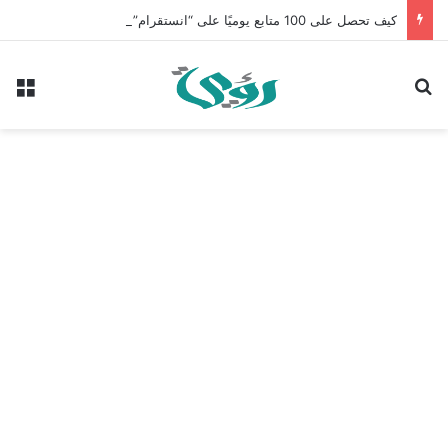
كيف تحصل على 100 متابع يوميًا على “انستقرام” في 2026 بدون إعلانات
بحث عن
الق