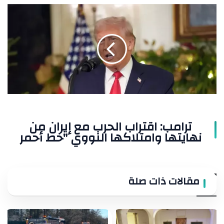
ترامب:
اقتراب
الحرب
مع
إيران
من
نهايتها
وامتلاكها
النووي
"خط
أحمر
ترامب: اقتراب الحرب مع إيران من
نهايتها وامتلاكها النووي "خط أحمر
مقالات ذات صلة