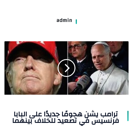
admin
ترامب
يشن
هجومًا
جديدًا
على
البابا
فرنسيس
في
تصعيد
للخلاف
بينهما
ترامب يشن هجومًا جديدًا على البابا
فرنسيس في تصعيد للخلاف بينهما