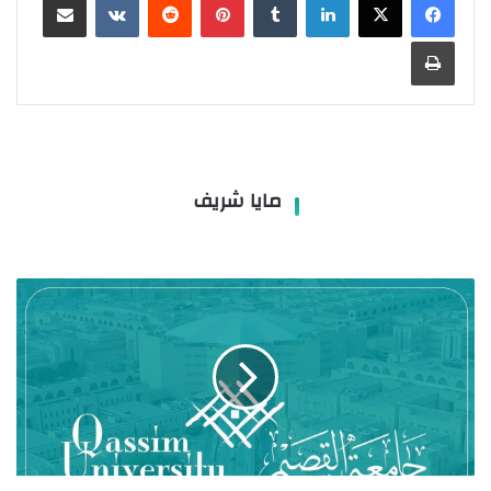
طباعة
مايا شريف
نسب
القبول
في
جامعة
القصيم
1447