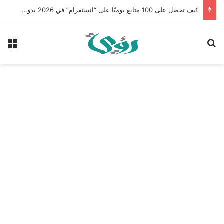
كيف تحصل على 100 متابع يوميًا على “انستقرام” في 2026 بدون إعلانات
بحث عن
الق