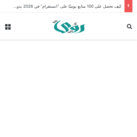
كيف تحصل على 100 متابع يوميًا على “انستقرام” في 2026 بدون إعلانات
بحث عن
الق