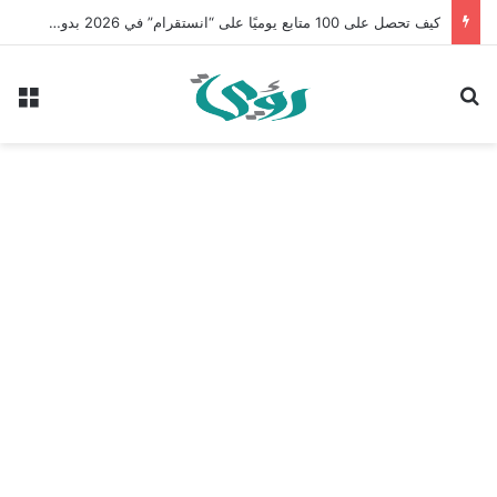
كيف تحصل على 100 متابع يوميًا على “انستقرام” في 2026 بدون إعلانات
بحث عن
الق