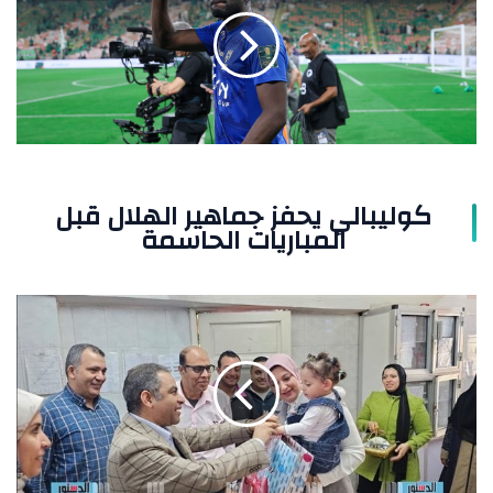
جماهير
الهلال
قبل
المباريات
الحاسمة
كوليبالي يحفز جماهير الهلال قبل
المباريات الحاسمة
صحة
أسيوط"
تحتفي
بأطفال
المركز
في
اليوم
العالمي
لليتيم