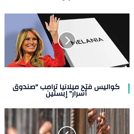
كواليس
فتح
ميلانيا
ترامب
"صندوق
أسرار"
إبستين
كواليس فتح ميلانيا ترامب "صندوق
أسرار" إبستين
التجمع:
إحالة
عصابة
سرقة