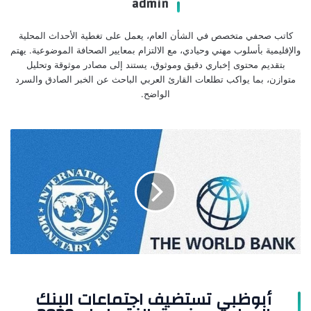
admin
كاتب صحفي متخصص في الشأن العام، يعمل على تغطية الأحداث المحلية
والإقليمية بأسلوب مهني وحيادي، مع الالتزام بمعايير الصحافة الموضوعية. يهتم
بتقديم محتوى إخباري دقيق وموثوق، يستند إلى مصادر موثوقة وتحليل
متوازن، بما يواكب تطلعات القارئ العربي الباحث عن الخبر الصادق والسرد
الواضح.
أبوظبي
تستضيف
اجتماعات
البنك
الدولي
وصندوق
النقد
لعام
2029
أبوظبي تستضيف اجتماعات البنك