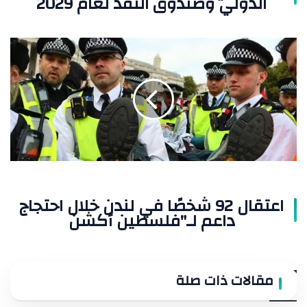
الدولي وصندوق النقد لعام 2029
اعتقال
92
شخصًا
في
لندن
خلال
احتجاج
داعم
لـ"فلسطين
أكشن
اعتقال 92 شخصًا في لندن خلال احتجاج
داعم لـ"فلسطين أكشن
مقالات ذات صلة