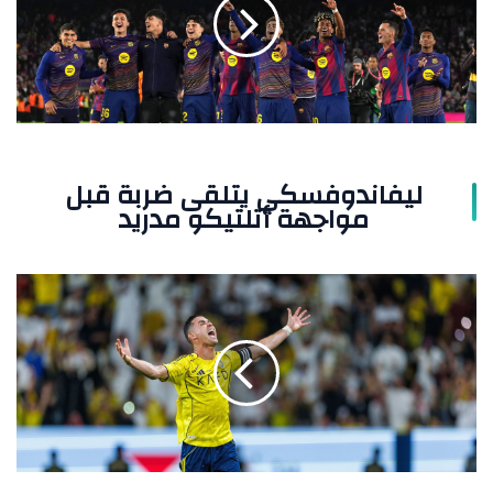
قبل
مواجهة
أتلتيكو
مدريد
ليفاندوفسكي يتلقى ضربة قبل
مواجهة أتلتيكو مدريد
السعودية
تمدد
عقد
نجمها
التاريخي
كريستيانو
رونالدو