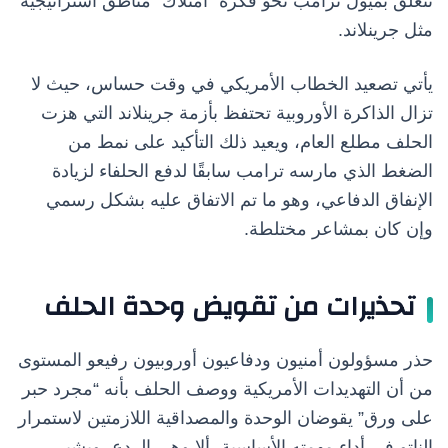
تتعلق بميول ترامب نحو فكرة “امتلاك” مناطق استراتيجية
مثل جرينلاند.
يأتي تصعيد الخطاب الأمريكي في وقت حساس، حيث لا
تزال الذاكرة الأوروبية تحتفظ بأزمة جرينلاند التي هزت
الحلف مطلع العام، ويعيد ذلك التأكيد على نمط من
الضغط الذي مارسه ترامب سابقًا لدفع الحلفاء لزيادة
الإنفاق الدفاعي، وهو ما تم الاتفاق عليه بشكل رسمي
وإن كان بمشاعر مختلطة.
تحذيرات من تقويض وحدة الحلف
حذر مسؤولون أمنيون ودفاعيون أوروبيون رفيعو المستوى
من أن التهديدات الأمريكية ووصف الحلف بأنه “مجرد حبر
على ورق” يقوضان الوحدة والمصداقية اللازمتين لاستمرار
الناتو في أداء مهمته الأساسية، ألا وهي الردع، ويشير