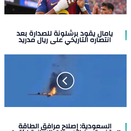
التاريخي
على
ريال
مدريد
يامال يقود برشلونة للصدارة بعد
انتصاره التاريخي على ريال مدريد
السعودية:
إصلاح
مرافق
الطاقة
المتضررة
من
الهجمات
الإيرانية
اكتمل
السعودية: إصلاح مرافق الطاقة