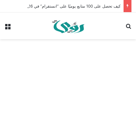
كيف تحصل على 100 متابع يوميًا على “انستقرام” في 2026 بدون إعلانات
بحث عن
الق