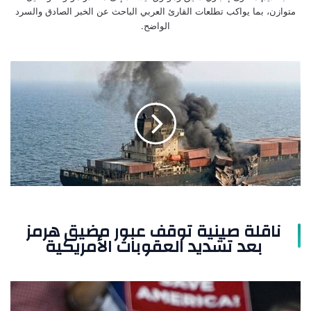
متوازن، بما يواكب تطلعات القارئ العربي الباحث عن الخبر الصادق والسرد
الواضح.
ناقلة
صينية
توقف
عبور
مضيق
هرمز
بعد
تشديد
العقوبات
الأمريكية
ناقلة صينية توقف عبور مضيق هرمز
بعد تشديد العقوبات الأمريكية
راشيل
ريفز