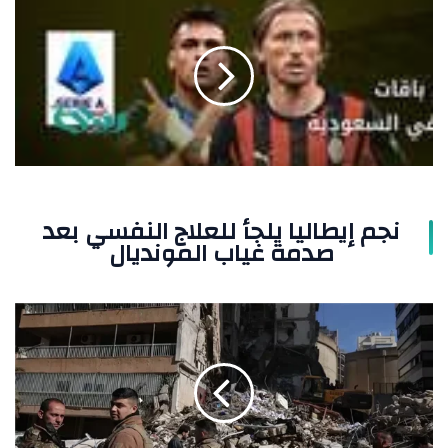
إيطاليا
يلجأ
للعلاج
النفسي
بعد
صدمة
غياب
المونديال
نجم إيطاليا يلجأ للعلاج النفسي بعد
صدمة غياب المونديال
إسرائيل
تعلن
تفاصيل
ضربتها
الواسعة
في
لبنان