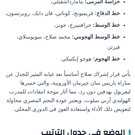
حراسة المرمى:
مامارداشفيلي،
خط الدفاع:
فريمبونج، كوناتي، فان دايك، روبرتسون،
خط الوسط:
جرافنبيرخ، جونز،
خط الوسط الهجومي:
محمد صلاح، سوبوسلاي،
فيرتز،
خط الهجوم:
هوجو إيكتيكي.
يأتي قرار إشراك صلاح أساسياً بعد غيابه المثير للجدل عن
مباراة باريس سان جيرمان الأوروبية، والتي خسرها
ليفربول بهدفين دون رد، مما أثار موجة انتقادات للمدرب
الهولندي آرني سلوت، ويعتبر عودة النجم المصري محاولة
لتعويض ذلك الأداء واستعادة الفوز في الدوري المحلي.
الوضع في جدول الترتيب