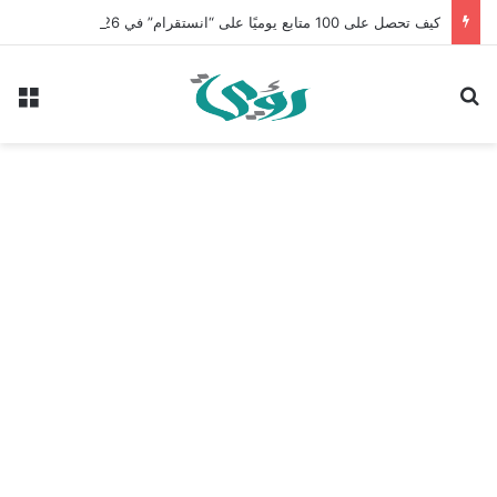
كيف تحصل على 100 متابع يوميًا على “انستقرام” في 2026 بدون إعلانات
بحث عن
الق