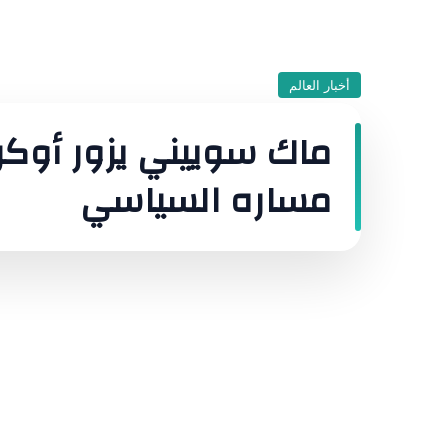
أخبار العالم
ماك سوييني يزور أوكرا
مساره السياسي