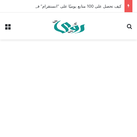
كيف تحصل على 100 متابع يوميًا على “انستقرام” في 2026 بدون إعلانات
بحث عن
الق