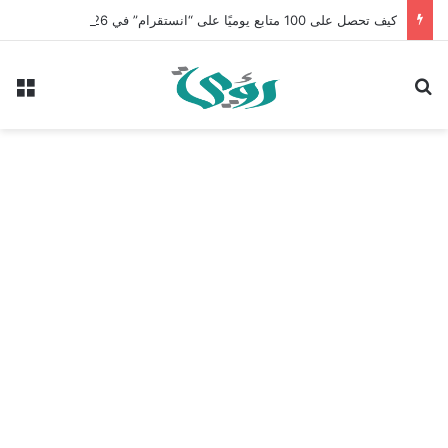
كيف تحصل على 100 متابع يوميًا على “انستقرام” في 2026 بدون إعلانات
بحث عن
الق