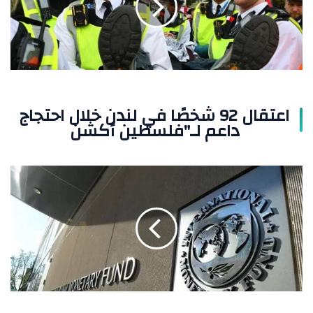
لندن
خلال
احتجاج
داعم
لـ"فلسطين
أكشن
اعتقال 92 شخصًا في لندن خلال احتجاج
داعم لـ"فلسطين أكشن
صندوق
النقد
والبنك
الدولي
يحددان
رؤيتهما
لاقتصادات
الشرق
الأوسط
بعد