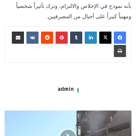
بأنه نموذج في الإخلاص والالتزام، وترك تأثيراً شخصياً
ومهنياً كبيراً على أجيال من المصرفيين.
لينكدإن
بينتيريست
مشاركة عبر البريد
طباعة
admin
الجارديان":
حرب
إيران
قد