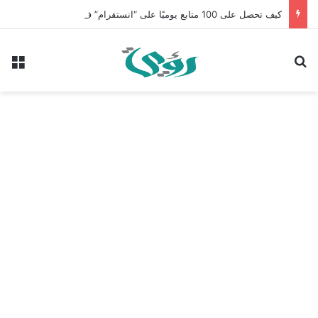
كيف تحصل على 100 متابع يوميًا على “انستقرام” في 2026 بدون إعلانات
بحث عن
الق