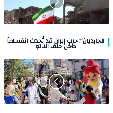
تُحدث
انقساماً
داخل
حلف
الناتو
الجارديان": حرب إيران قد تُحدث انقساماً
داخل حلف الناتو
حي
المنتزة
بالإسكندرية
يحتفل
بـ"يوم
الطفل
واليتيم"
ضمن
مبادرة
صناع