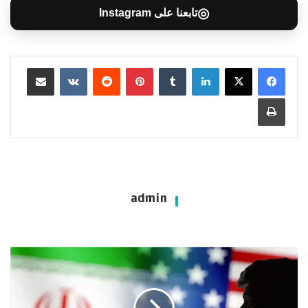
◎
تابعنا على Instagram
لينكدإن
بينتيريست
مشاركة عبر البريد
طباعة
admin
طهران
ترد:
واشنطن
حاولت