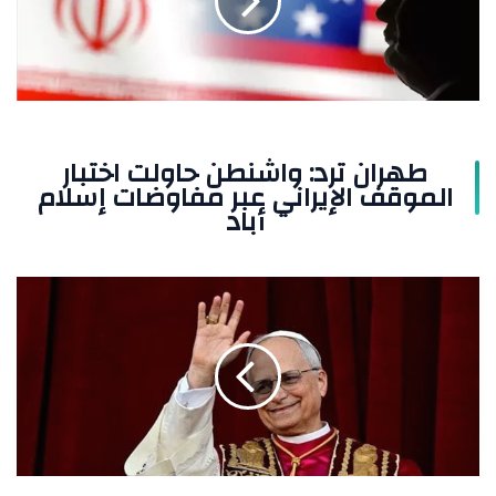
اختبار
الموقف
الإيراني
عبر
مفاوضات
إسلام
أباد
طهران ترد: واشنطن حاولت اختبار
الموقف الإيراني عبر مفاوضات إسلام
أباد
الفاتيكان
يرد
على
انتقادات
ترامب
للبابا
فرنسيس