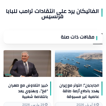
الفاتيكان يرد على انتقادات ترامب للبابا
فرنسيس
مقالات ذات صلة
الجارديان”: التوتر مع إيران
خبير: التفاوض مع طهران
يهدد باندلاع أزمة طاقة
“فخ”.. وبهلوي يعد
عالمية غير مسبوقة
بانتفاضة شعبية
8 أبريل، 2026
29 مارس، 2026