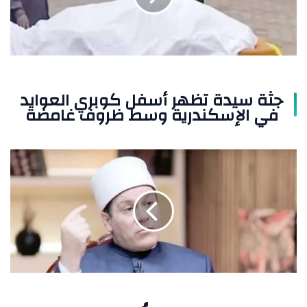
العوايد
في
الإسكندرية
وسط
ظروف
غامضة
جثة سيدة تظهر أسفل كوبري العوايد
في الإسكندرية وسط ظروف غامضة
مظهر
شاهين:
لم
أُمنع
من
الظهور
الإعلامي..
وأستقيل
لو
حدث
ذلك