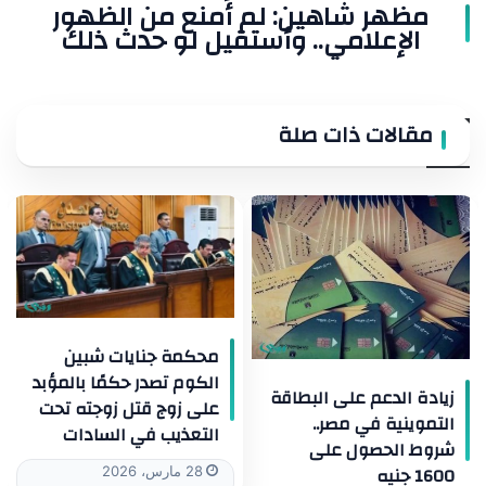
مظهر شاهين: لم أُمنع من الظهور
الإعلامي.. وأستقيل لو حدث ذلك
مقالات ذات صلة
محكمة جنايات شبين
الكوم تصدر حكمًا بالمؤبد
زيادة الدعم على البطاقة
على زوج قتل زوجته تحت
التموينية في مصر..
التعذيب في السادات
شروط الحصول على
1600 جنيه
28 مارس، 2026