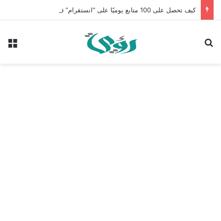
كيف تحصل على 100 متابع يوميًا على “انستقرام” في 2026 بدون إعلانات
بحث عن
الق